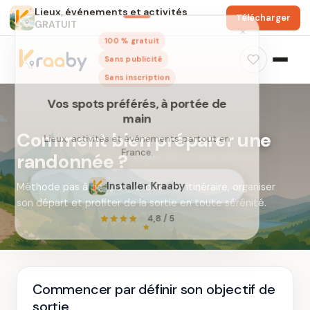
Lieux, événements et activités
Télécharger
GRATUIT
×
100 % gratuit
Sans publicité
Sans inscription
Comment bien préparer une
randonnée ?
Vos spots préférés, à portée de
Méthode pas à pas pour choisir son itinéraire, organiser
main
son départ et profiter de la sortie en toute sérénité.
Lieux, activités et événements partout en
France.
Installer Kraaby
Commencer par définir son objectif de
4,8 / 5
sortie