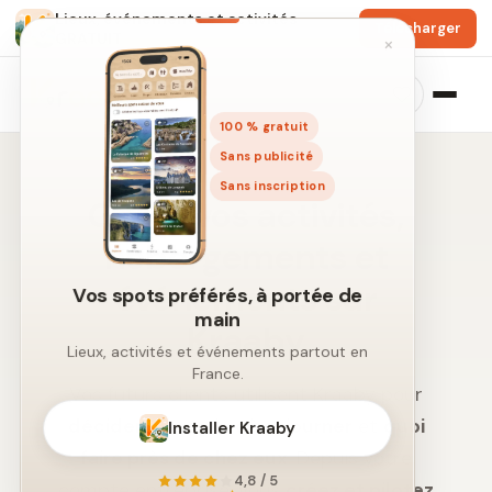
Lieux, événements et activités
Télécharger
GRATUIT
×
100 % gratuit
Sans publicité
Sans inscription
Gérez vos activités,
hébergements et
événements sur
Vos spots préférés, à portée de
main
Kraaby
Lieux, activités et événements partout en
France.
Vos futurs clients utilisent Kraaby pour
décider où sortir
,
où séjourner
et
quoi
Installer Kraaby
faire près de chez eux
. Depuis votre
4,8 / 5
compte entreprise, vous
créez et pilotez