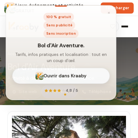
Lieux, événements et activités
Télécharger
GRATUIT
×
100 % gratuit
Sans publicité
Sans inscription
Accueil
›
Activités
›
Bol d'Air Aventure.
Bol d'Air Aventure.
Activité à découvrir partout en France.
Bol d'Air Aventure.
Site web
Itinéraire
Téléphone
Tarifs, infos pratiques et localisation : tout en
un coup d’œil.
Ouvrir dans Kraaby
4,8 / 5