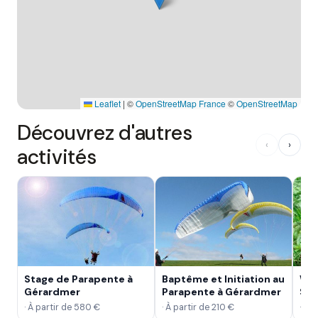
Leaflet
|
©
OpenStreetMap France
©
OpenStreetMap
Découvrez d'autres
‹
›
activités
Stage de Parapente à
Baptême et Initiation au
Wee
Gérardmer
Parapente à Gérardmer
Sur
Gé
· À partir de 580 €
· À partir de 210 €
· À 