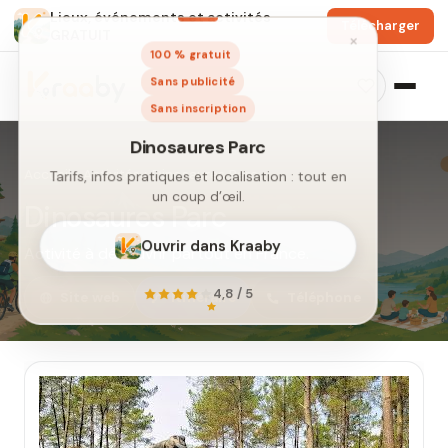
Lieux, événements et activités
Télécharger
GRATUIT
×
100 % gratuit
Sans publicité
Sans inscription
Accueil
›
Activités
›
Dinosaures Parc
Dinosaures Parc
Activité à découvrir partout en France.
Dinosaures Parc
Site web
Itinéraire
Téléphone
Tarifs, infos pratiques et localisation : tout en
un coup d’œil.
Ouvrir dans Kraaby
4,8 / 5