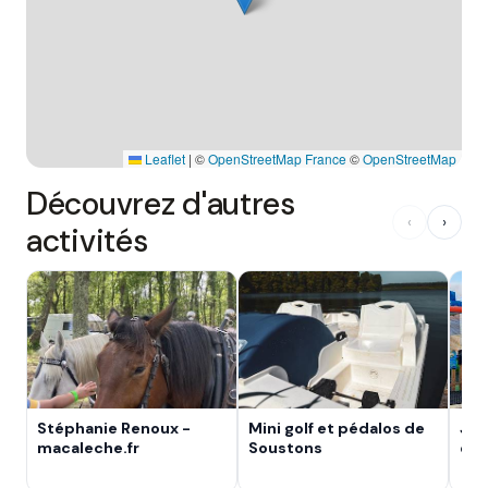
Leaflet
|
©
OpenStreetMap France
©
OpenStreetMap
Découvrez d'autres
‹
›
activités
Stéphanie Renoux -
Mini golf et pédalos de
Jeu
macaleche.fr
Soustons
enf