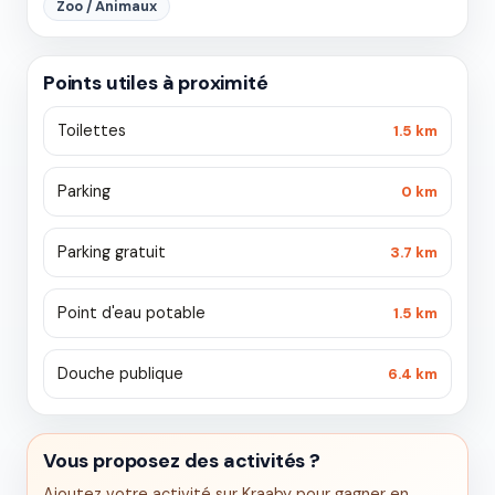
Zoo / Animaux
Points utiles à proximité
Toilettes
1.5 km
Parking
0 km
Parking gratuit
3.7 km
Point d'eau potable
1.5 km
Douche publique
6.4 km
Vous proposez des activités ?
Ajoutez votre activité sur Kraaby pour gagner en