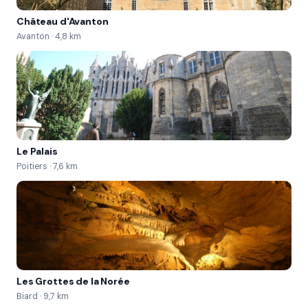
très incisive  la voiture semble prendre les virages 
Château d'Avanton
toute seule  c'est idéal pour progresser 
Avanton · 4,8 km
rapidement !
Le Palais
Poitiers · 7,6 km
Les Grottes de la Norée
Biard · 9,7 km