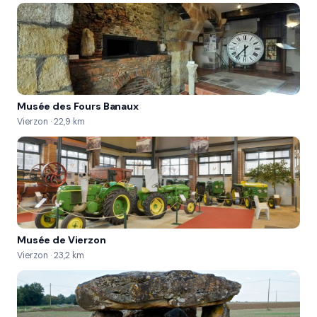
Faites voler la poussière ! Ce stage a lieu sur des 
zones prédéfinies dans l’enceinte du circuit  aucun 
tour complet n’est effectué.
Musée des Fours Banaux
Vierzon · 22,9 km
Musée de Vierzon
Vierzon · 23,2 km