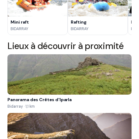
Mini raft
Rafting
Pac
BIDARRAY
BIDARRAY
BID
Lieux à découvrir à proximité
Panorama des Crêtes d'Iparla
Bidarray · 1,1 km