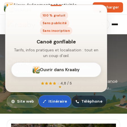
Lieux, événements et activités
Télécharger
GRATUIT
×
100 % gratuit
Sans publicité
Sans inscription
Accueil
›
Activités
›
Canoë gonflable
Canoë gonflable
64780 BIDARRAY
Canoë gonflable
La découverte à 2 de l'eau vive, comme le raft, le canoë
Tarifs, infos pratiques et localisation : tout en
gonflable ou canoraft est un bateau gonflable peu
un coup d’œil.
fragile, conçu pour la descente en eau vive.
Site web
Itinéraire
Téléphone
Ouvrir dans Kraaby
4,8 / 5