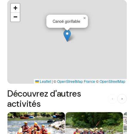
+
−
×
Canoë gonflable
Leaflet
|
©
OpenStreetMap France
©
OpenStreetMap
Découvrez d'autres
‹
›
activités