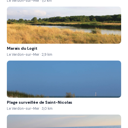
Le Verdon-sur-Mer · 1,0 km
apprenez des techniques de pêche comme la 
pêche au leurre  à la mouche  ou encore à la ligne. 
Que vous soyez novice ou pêcheur expérimenté  la 
pêche sportive à Port Médoc offre une expérience 
unique mêlant adrénaline  plaisir  et respect de la 
nature. Et avec des paysages à couper le souffle 
Marais du Logit
en toile de fond  difficile de trouver meilleure 
Le Verdon-sur-Mer · 2,9 km
excuse pour prendre le large !
Plage surveillée de Saint-Nicolas
Le Verdon-sur-Mer · 3,0 km