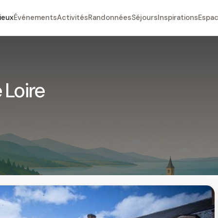
ieux
Événements
Activités
Randonnées
Séjours
Inspirations
Espac
 Loire