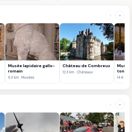
‹
›
Musée lapidaire gallo-
Château de Combreux
Musée 
romain
tonnell
12.3 km · Châteaux
9.3 km · Musées
14.6 km 
‹
›