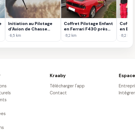
e
Initiation au Pilotage
Coffret Pilotage Enfant
Coffret
d'Avion de Chasse
en Ferrari F430 près
en BM
Fouga Magister à
d'Orléans
Compét
· 6,5 km
· 8,2 km
· 8,2 km
Orléans
d'Orlé
r
Kraaby
Espace
ions
Télécharger l'app
Entrepr
turels
Contact
Intégrer
nts
ées
ons