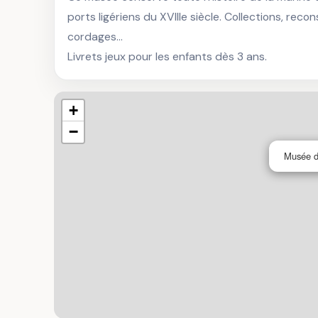
ports ligériens du XVIIIe siècle. Collections, reco
cordages…

Livrets jeux pour les enfants dès 3 ans.
+
−
Musée d