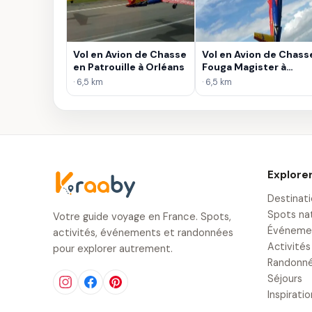
Vol en Avion de Chasse
Vol en Avion de Chass
en Patrouille à Orléans
Fouga Magister à
Orléans
· 6,5 km
· 6,5 km
Explore
Destinat
Spots na
Votre guide voyage en France. Spots,
Événeme
activités, événements et randonnées
Activités
pour explorer autrement.
Randonn
Séjours
Inspirati