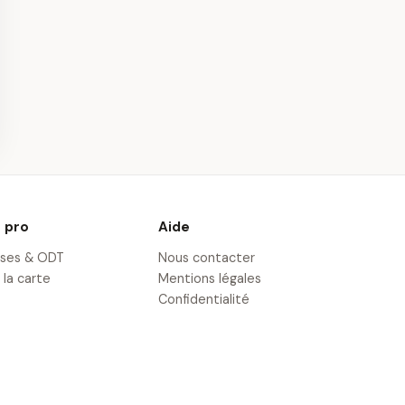
 Pilotage Enfant
Pilotage pour Enfant
W M2
en Ford Mustang près
ition près
d'Orléans
· 8,2 km
ans
 pro
Aide
ises & ODT
Nous contacter
 la carte
Mentions légales
Confidentialité