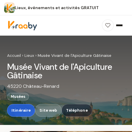
Lieux, événements et activités GRATUIT
×
100 % gratuit
Sans publicité
Sans inscription
Musée Vivant de l'Apiculture
Gâtinaise
Accueil
›
Lieux
›
Musée Vivant de l'Apiculture Gâtinaise
Photos, avis, carte et accès : découvrez ce
Musée Vivant de l'Apiculture
spot dans Kraaby.
Gâtinaise
Ouvrir dans Kraaby
45220 Château-Renard
4,8 / 5
Musées
Itinéraire
Site web
Téléphone