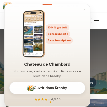
Lieux, événements et activités GRATUIT
×
100 % gratuit
Sans publicité
Sans inscription
Accueil
›
Lieux
›
Château de Chambord
Château de Chambord
41250 Chambord
Château de Chambord
Photos, avis, carte et accès : découvrez ce
Châteaux
spot dans Kraaby.
Réserver
Itinéraire
Site web
Téléphone
Ouvrir dans Kraaby
4,8 / 5
⭐ Lieu incontournable