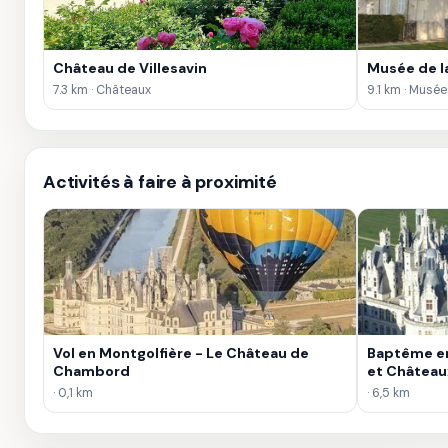
Château de Villesavin
Musée de la
7.3 km · Châteaux
9.1 km · Musée
Activités à faire à proximité
Vol en Montgolfière - Le Château de
Baptême e
Chambord
et Châteaux
· 0,1 km
· 6,5 km