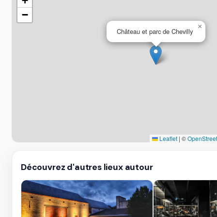
+
−
×
Château et parc de Chevilly
Leaflet
|
©
OpenStree
Découvrez d'autres lieux autour