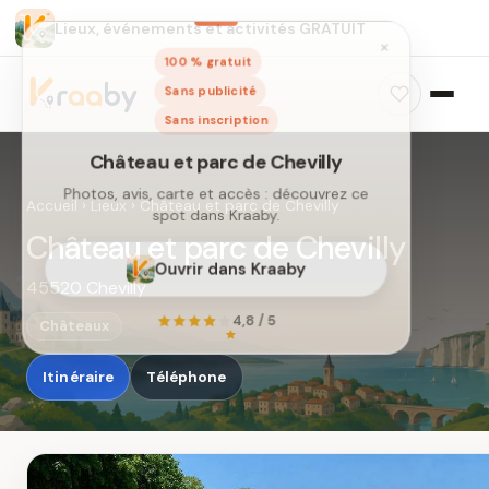
Lieux, événements et activités GRATUIT
×
100 % gratuit
Sans publicité
Sans inscription
Château et parc de Chevilly
Photos, avis, carte et accès : découvrez ce
Accueil
›
Lieux
›
Château et parc de Chevilly
spot dans Kraaby.
Château et parc de Chevilly
Ouvrir dans Kraaby
45520 Chevilly
4,8 / 5
Châteaux
Itinéraire
Téléphone