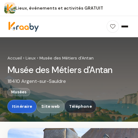
Lieux, événements et activités GRATUIT
×
100 % gratuit
Sans publicité
Sans inscription
Musée des Métiers d'Antan
Photos, avis, carte et accès : découvrez ce
Accueil
›
Lieux
›
Musée des Métiers d'Antan
spot dans Kraaby.
Musée des Métiers d'Antan
Ouvrir dans Kraaby
18410 Argent-sur-Sauldre
4,8 / 5
Musées
Itinéraire
Site web
Téléphone