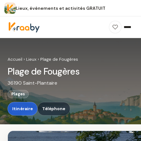
Lieux, événements et activités GRATUIT
×
100 % gratuit
Sans publicité
Sans inscription
Plage de Fougères
Photos, avis, carte et accès : découvrez ce
Accueil
›
Lieux
›
Plage de Fougères
spot dans Kraaby.
Plage de Fougères
Ouvrir dans Kraaby
36190 Saint-Plantaire
4,8 / 5
Plages
Itinéraire
Téléphone