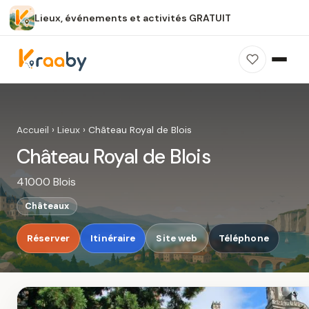
Lieux, événements et activités GRATUIT
×
100 % gratuit
Sans publicité
Sans inscription
Château Royal de Blois
Photos, avis, carte et accès : découvrez ce
Accueil
›
Lieux
›
Château Royal de Blois
spot dans Kraaby.
Château Royal de Blois
Ouvrir dans Kraaby
41000 Blois
4,8 / 5
Châteaux
Réserver
Itinéraire
Site web
Téléphone