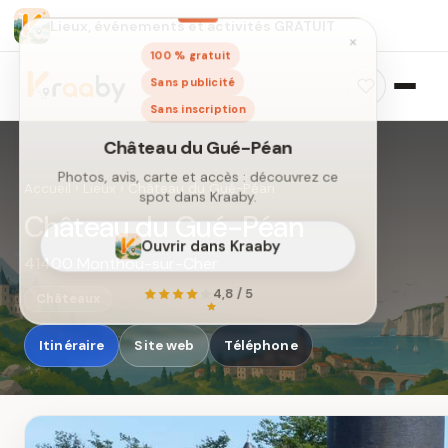
Lieux, événements et activités GRATUIT
×
100 % gratuit
Sans publicité
Sans inscription
Accueil
›
Lieux
›
Château du Gué-Péan
Château du Gué-Péan
41400 Monthou-sur-Cher
Château du Gué-Péan
Photos, avis, carte et accès : découvrez ce
Châteaux
spot dans Kraaby.
Itinéraire
Site web
Téléphone
Ouvrir dans Kraaby
4,8 / 5