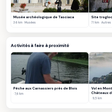
Musée archéologique de Tasciaca
Site troglo
3.6 km · Musées
7.1 km · Autres
Activités à faire à proximité
Pêche aux Carnassiers près de Blois
Vol en Mont
Châteaux de
· 7,6 km
· 9,5 km