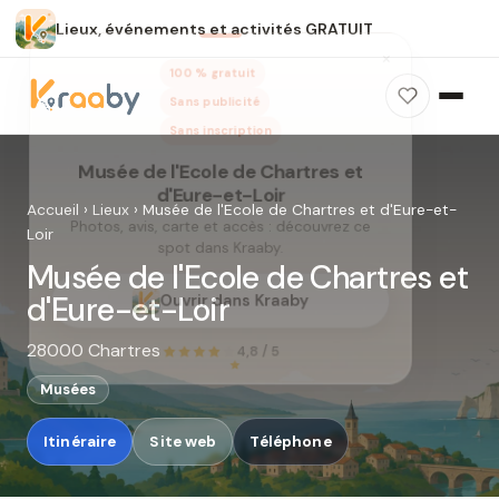
Lieux, événements et activités GRATUIT
×
100 % gratuit
Sans publicité
Sans inscription
Accueil
›
Lieux
›
Musée de l'Ecole de Chartres et d'Eure-et-
Loir
Musée de l'Ecole de Chartres et
Musée de l'Ecole de Chartres et
d'Eure-et-Loir
d'Eure-et-Loir
28000 Chartres
Photos, avis, carte et accès : découvrez ce
spot dans Kraaby.
Musées
Ouvrir dans Kraaby
Itinéraire
Site web
Téléphone
4,8 / 5