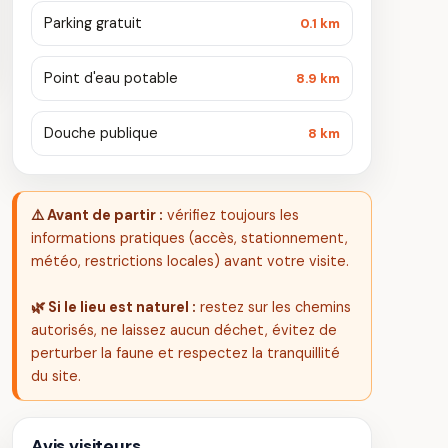
Parking gratuit
0.1 km
Point d'eau potable
8.9 km
Douche publique
8 km
⚠️ Avant de partir :
vérifiez toujours les
informations pratiques (accès, stationnement,
météo, restrictions locales) avant votre visite.
🌿 Si le lieu est naturel :
restez sur les chemins
autorisés, ne laissez aucun déchet, évitez de
perturber la faune et respectez la tranquillité
du site.
Avis visiteurs