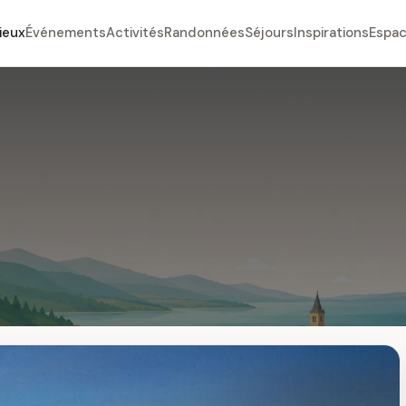
ieux
Événements
Activités
Randonnées
Séjours
Inspirations
Espac