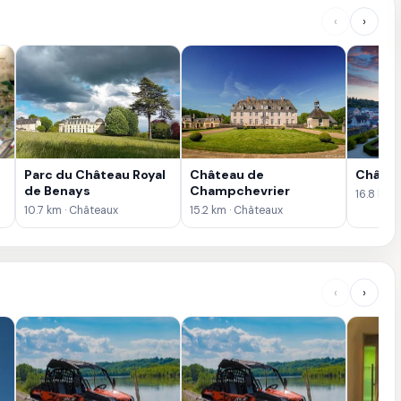
‹
›
Parc du Château Royal
Château de
Châtea
s
de Benays
Champchevrier
16.8 km 
10.7 km · Châteaux
15.2 km · Châteaux
‹
›