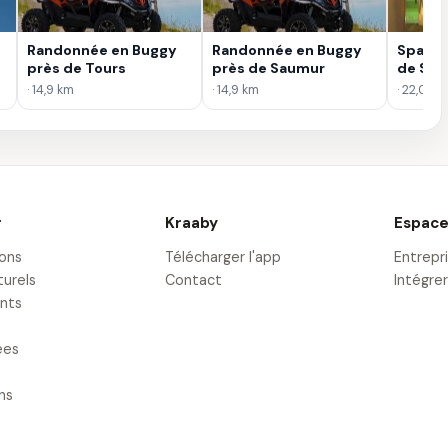
Randonnée en Buggy
Randonnée en Buggy
Spa et
près de Tours
près de Saumur
de Sa
· 14,9 km
· 14,9 km
· 22,0 km
r
Kraaby
Espace
ions
Télécharger l'app
Entrepr
turels
Contact
Intégrer
nts
ées
ons