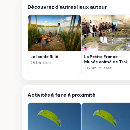
Découvrez d'autres lieux autour
Le lac de Rillé
La Petite France -
Musée animé de Train
7.8 km · Lacs
Miniatures
10.7 km · Musées
Activités à faire à proximité