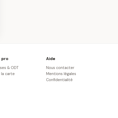
 Massage près
Survol des Châteaux
umur
de l'Anjou en
Montgolfière
· 23,8 km
 pro
Aide
ises & ODT
Nous contacter
 la carte
Mentions légales
Confidentialité