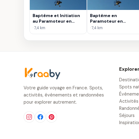
Baptême et Initiation
Baptême en
au Paramoteur en
Paramoteur en
Touraine
Touraine
· 7,4 km
· 7,4 km
Explore
Destinat
Spots na
Votre guide voyage en France. Spots,
Événeme
activités, événements et randonnées
Activités
pour explorer autrement.
Randonn
Séjours
Inspirati