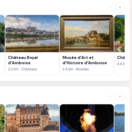
‹
›
Château Royal
Musée d'Art et
Châtea
d'Amboise
d'Histoire d'Amboise
4.6 km ·
2.3 km · Châteaux
2.4 km · Musées
‹
›