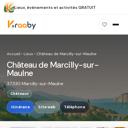
Lieux, événements et activités GRATUIT
×
100 % gratuit
Sans publicité
Sans inscription
Château de Marcilly-sur-Maulne
Photos, avis, carte et accès : découvrez ce
Accueil
›
Lieux
›
Château de Marcilly-sur-Maulne
spot dans Kraaby.
Château de Marcilly-sur-
Ouvrir dans Kraaby
Maulne
37330 Marcilly-sur-Maulne
4,8 / 5
Châteaux
Itinéraire
Site web
Téléphone