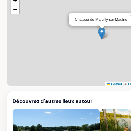
+
−
Château de Marcilly-sur-Maulne
Leaflet
|
©
O
Découvrez d'autres lieux autour