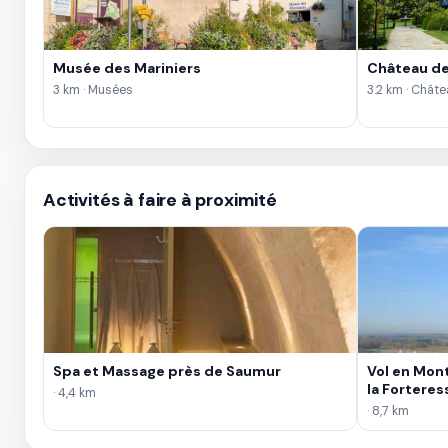
Musée des Mariniers
Château de 
3 km · Musées
3.2 km · Chât
Activités à faire à proximité
Spa et Massage près de Saumur
Vol en Mont
la Forteres
· 4,4 km
· 8,7 km