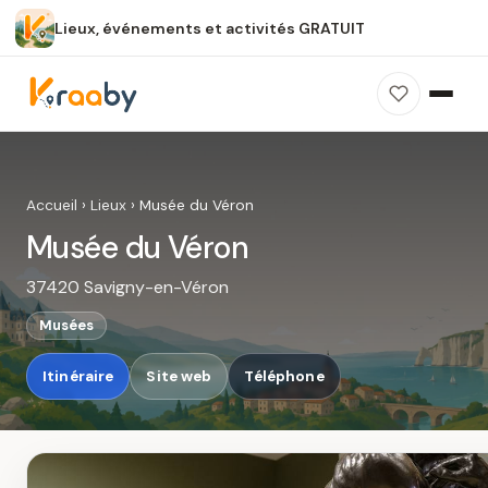
Lieux, événements et activités GRATUIT
×
100 % gratuit
Sans publicité
Sans inscription
Musée du Véron
Photos, avis, carte et accès : découvrez ce
Accueil
›
Lieux
›
Musée du Véron
spot dans Kraaby.
Musée du Véron
Ouvrir dans Kraaby
37420 Savigny-en-Véron
4,8 / 5
Musées
Itinéraire
Site web
Téléphone