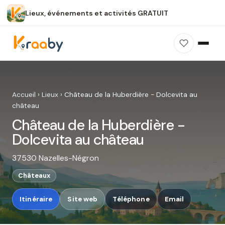
Lieux, événements et activités GRATUIT
×
100 % gratuit
Sans publicité
Sans inscription
Château de la Huberdière -
Dolcevita au château
Accueil
›
Lieux
›
Château de la Huberdière - Dolcevita au
Photos, avis, carte et accès : découvrez ce
château
spot dans Kraaby.
Château de la Huberdière -
Ouvrir dans Kraaby
Dolcevita au château
37530 Nazelles-Négron
4,8 / 5
Châteaux
Itinéraire
Site web
Téléphone
Email