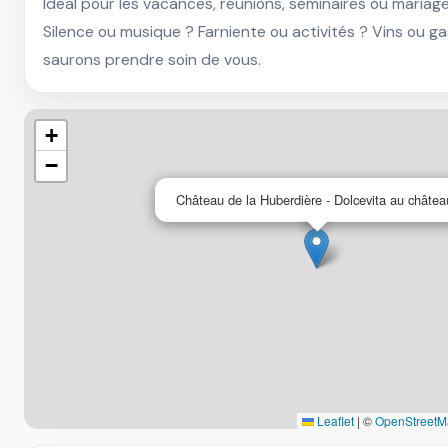
Idéal pour les vacances, réunions, séminaires ou mariages
Silence ou musique ? Farniente ou activités ? Vins ou g
saurons prendre soin de vous.
+
−
Château de la Huberdière - Dolcevita au châtea
Leaflet
|
©
OpenStreetM