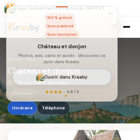
Lieux, événements et activités GRATUIT
×
100 % gratuit
Sans publicité
Sans inscription
Accueil
›
Lieux
›
Château et donjon
Château et donjon
36230 Lys-Saint-Georges
Château et donjon
Photos, avis, carte et accès : découvrez ce
Châteaux
spot dans Kraaby.
Itinéraire
Téléphone
Ouvrir dans Kraaby
4,8 / 5