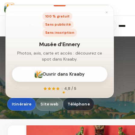
Lieux, événements et activités GRATUIT
×
100 % gratuit
Sans publicité
Sans inscription
Accueil
›
Lieux
›
Musée d’Ennery
Musée d’Ennery
75116 Paris
Musée d’Ennery
Photos, avis, carte et accès : découvrez ce
Musées
spot dans Kraaby.
Itinéraire
Site web
Téléphone
Ouvrir dans Kraaby
4,8 / 5