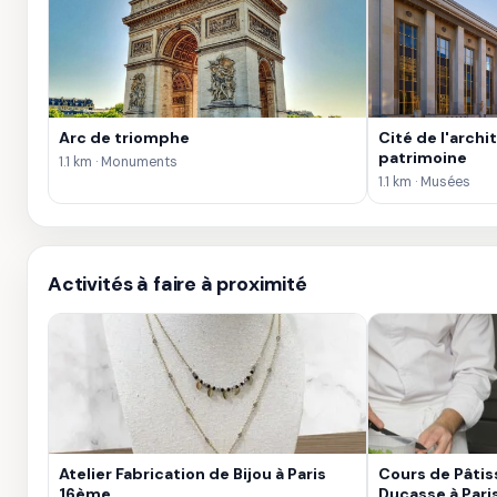
Arc de triomphe
Cité de l'archi
patrimoine
1.1 km · Monuments
1.1 km · Musées
Activités à faire à proximité
Atelier Fabrication de Bijou à Paris
Cours de Pâtis
16ème
Ducasse à Pari