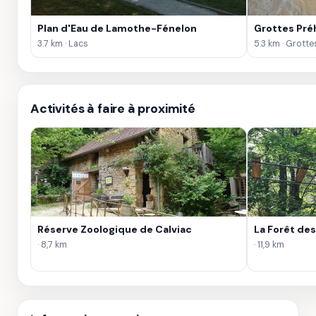
Plan d'Eau de Lamothe-Fénelon
Grottes Pré
3.7 km · Lacs
5.3 km · Grotte
Activités à faire à proximité
Réserve Zoologique de Calviac
La Forêt des
· 8,7 km
· 11,9 km