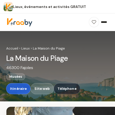
Lieux, événements et activités GRATUIT
×
100 % gratuit
Sans publicité
Sans inscription
La Maison du Piage
Photos, avis, carte et accès : découvrez ce
Accueil
›
Lieux
›
La Maison du Piage
spot dans Kraaby.
La Maison du Piage
Ouvrir dans Kraaby
46300 Fajoles
4,8 / 5
Musées
Itinéraire
Site web
Téléphone