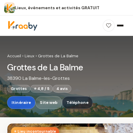
Lieux, événements et activités GRATUIT
×
100 % gratuit
Sans publicité
Sans inscription
Grottes de La Balme
Photos, avis, carte et accès : découvrez ce
Accueil
›
Lieux
›
Grottes de La Balme
spot dans Kraaby.
Grottes de La Balme
Ouvrir dans Kraaby
38390 La Balme-les-Grottes
4,8 / 5
Grottes
⭐ 4,8 / 5
4 avis
Itinéraire
Site web
Téléphone
⭐ Lieu incontournable