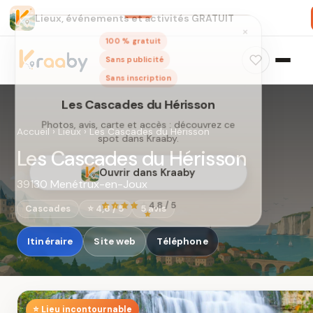
Lieux, événements et activités GRATUIT
×
100 % gratuit
Sans publicité
Sans inscription
Accueil
›
Lieux
›
Les Cascades du Hérisson
Les Cascades du Hérisson
39130 Menétrux-en-Joux
Les Cascades du Hérisson
Photos, avis, carte et accès : découvrez ce
Cascades
⭐ 4,8 / 5
5 avis
spot dans Kraaby.
Itinéraire
Site web
Téléphone
Ouvrir dans Kraaby
4,8 / 5
⭐ Lieu incontournable