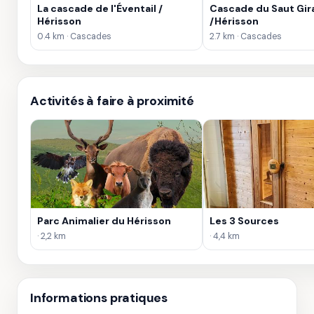
La cascade de l'Éventail /
Cascade du Saut Gir
Hérisson
/Hérisson
0.4 km · Cascades
2.7 km · Cascades
Activités à faire à proximité
Parc Animalier du Hérisson
Les 3 Sources
· 2,2 km
· 4,4 km
Informations pratiques