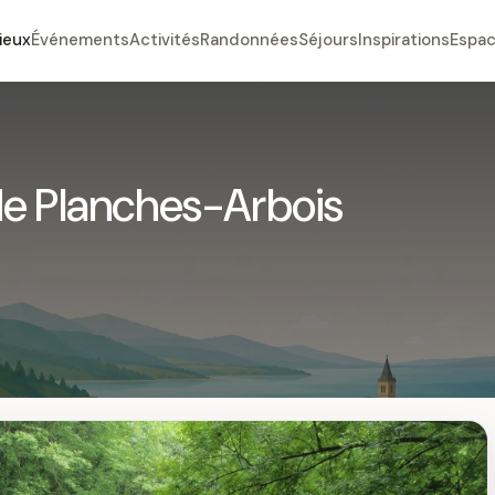
ieux
Événements
Activités
Randonnées
Séjours
Inspirations
Espac
de Planches-Arbois