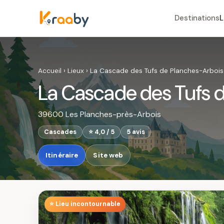
Destinations
L
Accueil
›
Lieux
›
La Cascade des Tufs de Planches-Arbois
La Cascade des Tufs 
39600 Les Planches-près-Arbois
Cascades
⭐ 4,0 / 5
5 avis
Itinéraire
Site web
⭐ Lieu incontournable