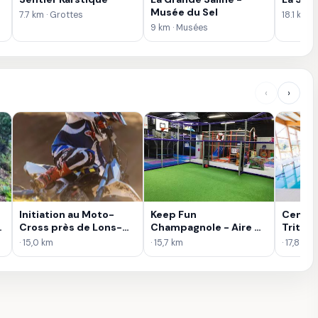
Musée du Sel
7.7 km · Grottes
18.1 km 
9 km · Musées
‹
›
Initiation au Moto-
Keep Fun
Centre
s
Cross près de Lons-
Champagnole - Aire de
Triton
le-Saunier
jeux
· 15,0 km
· 15,7 km
· 17,8 km