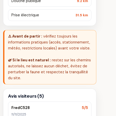
Douche publique
9.2 km
Prise électrique
31.5 km
⚠️ Avant de partir :
vérifiez toujours les
informations pratiques (accès, stationnement,
météo, restrictions locales) avant votre visite.
🌿 Si le lieu est naturel :
restez sur les chemins
autorisés, ne laissez aucun déchet, évitez de
perturber la faune et respectez la tranquillité
du site.
Avis visiteurs (5)
FredC528
5/5
11/11/2025