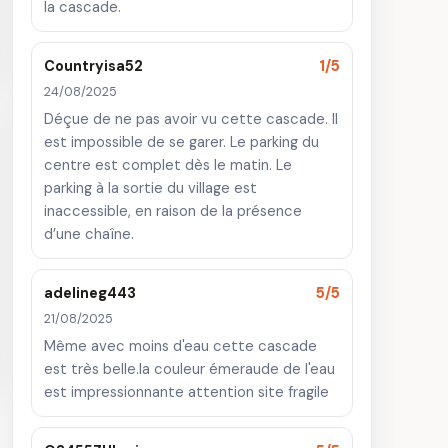
la cascade.
· Monuments
Countryisa52
1/5
24/08/2025
Déçue de ne pas avoir vu cette cascade. Il
est impossible de se garer. Le parking du
centre est complet dès le matin. Le
parking à la sortie du village est
inaccessible, en raison de la présence
d’une chaîne.
adelineg443
5/5
 aquatique les
Stage de Pêche
s
21/08/2025
Sportive dans le Jura
· 18,0 km
Même avec moins d'eau cette cascade
est très belle.la couleur émeraude de l'eau
est impressionnante attention site fragile