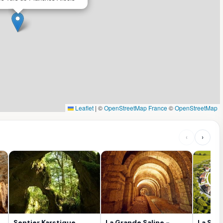
Leaflet
|
©
OpenStreetMap France
©
OpenStreetMap
‹
›
Sentier Karstique
La Grande Saline -
La Sali