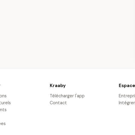
r
Kraaby
Espace
ions
Télécharger l'app
Entrepr
turels
Contact
Intégrer
nts
ées