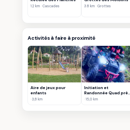
1.2 km · Cascades
3.8 km · Grottes
Activités à faire à proximité
Aire de jeux pour
Initiation et
enfants
Randonnée Quad prè
de Lons-le-Saunier
· 3,8 km
· 15,0 km