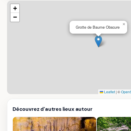
+
−
×
Grotte de Baume Obscure
Leaflet
|
©
OpenS
Découvrez d'autres lieux autour