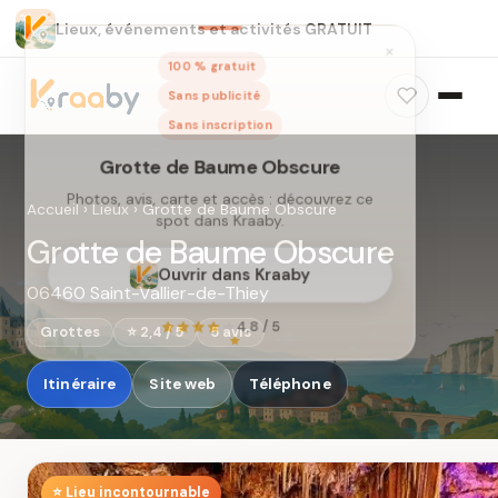
Lieux, événements et activités GRATUIT
×
100 % gratuit
Sans publicité
Sans inscription
Accueil
›
Lieux
›
Grotte de Baume Obscure
Grotte de Baume Obscure
06460 Saint-Vallier-de-Thiey
Grotte de Baume Obscure
Photos, avis, carte et accès : découvrez ce
Grottes
⭐ 2,4 / 5
5 avis
spot dans Kraaby.
Itinéraire
Site web
Téléphone
Ouvrir dans Kraaby
4,8 / 5
⭐ Lieu incontournable