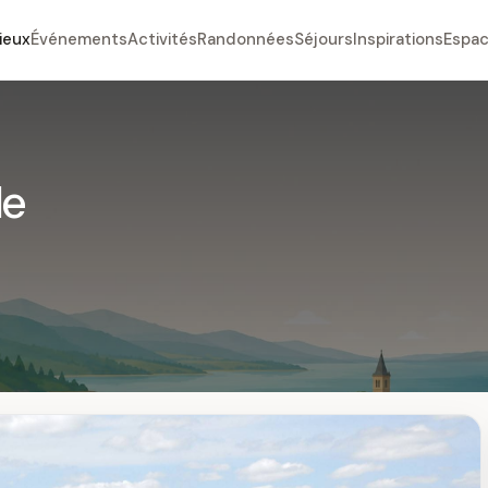
ieux
Événements
Activités
Randonnées
Séjours
Inspirations
Espac
le