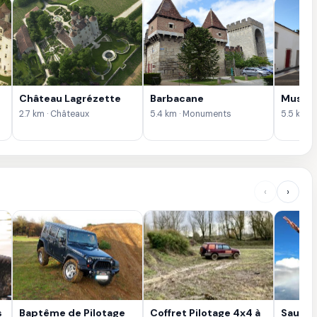
Château Lagrézette
Barbacane
Musée 
2.7 km · Châteaux
5.4 km · Monuments
5.5 km ·
‹
›
s
Baptême de Pilotage
Coffret Pilotage 4x4 à
Saut e