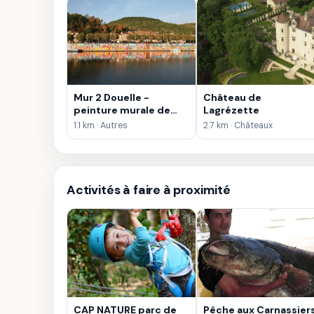
Mur 2 Douelle -
Château de
peinture murale de
Lagrézette
Chamizo
1.1 km · Autres
2.7 km · Châteaux
Activités à faire à proximité
CAP NATURE parc de
Pêche aux Carnassier