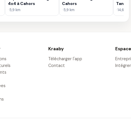
4x4 à Cahors
Cahors
Tandem
· 5,9 km
· 5,9 km
· 14,6 km
r
Kraaby
Espace
ions
Télécharger l'app
Entrepr
turels
Contact
Intégrer
nts
ées
ons