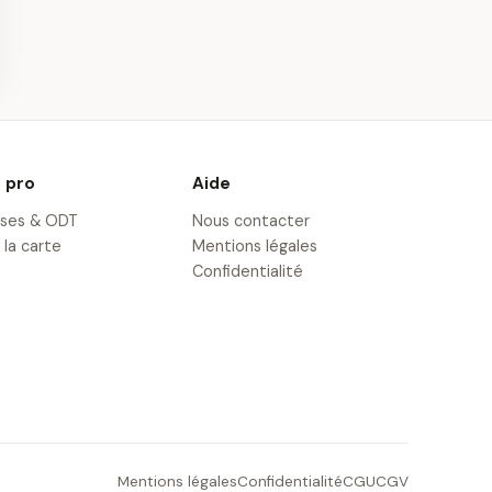
 à Cahors
Multiaxe près de
Cahors
· 14,6 km
 pro
Aide
ises & ODT
Nous contacter
 la carte
Mentions légales
Confidentialité
Mentions légales
Confidentialité
CGU
CGV