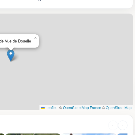
×
 de Vue de Douelle
Leaflet
|
©
OpenStreetMap France
©
OpenStreetMap
‹
›