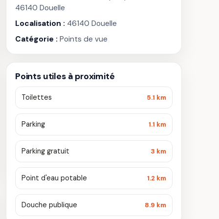
46140 Douelle
Localisation :
46140 Douelle
Catégorie :
Points de vue
Points utiles à proximité
Toilettes
5.1 km
Parking
1.1 km
Parking gratuit
3 km
Point d'eau potable
1.2 km
Douche publique
8.9 km