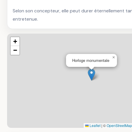
Selon son concepteur, elle peut durer éternellement tant
entretenue.
+
−
×
Horloge monumentale
Leaflet
|
©
OpenStreetMap