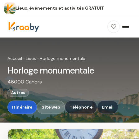
Lieux, événements et activités GRATUIT
×
100 % gratuit
Sans publicité
Sans inscription
Horloge monumentale
Photos, avis, carte et accès : découvrez ce
Accueil
›
Lieux
›
Horloge monumentale
spot dans Kraaby.
Horloge monumentale
Ouvrir dans Kraaby
46000 Cahors
4,8 / 5
Autres
Itinéraire
Site web
Téléphone
Email