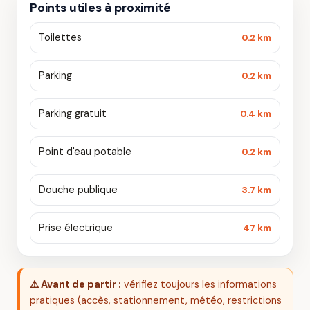
Points utiles à proximité
Toilettes
0.2 km
Parking
0.2 km
Parking gratuit
0.4 km
Point d'eau potable
0.2 km
Douche publique
3.7 km
Prise électrique
47 km
⚠️ Avant de partir :
vérifiez toujours les informations
pratiques (accès, stationnement, météo, restrictions