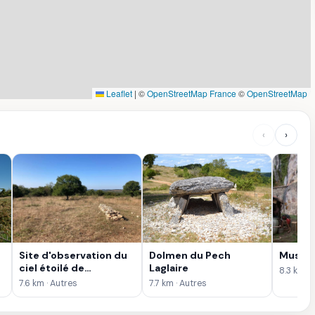
Leaflet
|
©
OpenStreetMap France
©
OpenStreetMap
‹
›
Site d'observation du
Dolmen du Pech
Musée d
ciel étoilé de
Laglaire
8.3 km ·
Nougayrac
7.6 km · Autres
7.7 km · Autres