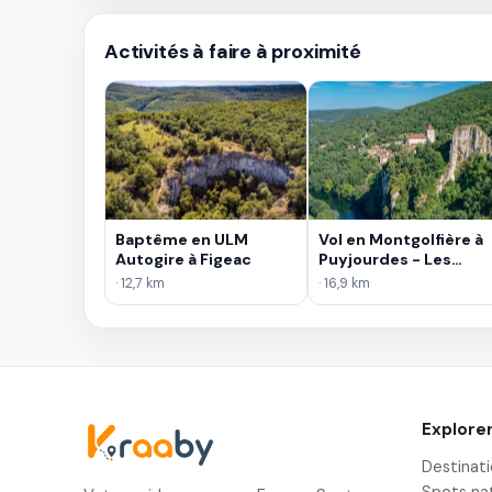
Activités à faire à proximité
Baptême en ULM
Vol en Montgolfière à
Autogire à Figeac
Puyjourdes - Les
Causses du Quercy
· 12,7 km
· 16,9 km
Explore
Destinat