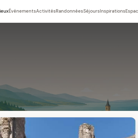
ieux
Événements
Activités
Randonnées
Séjours
Inspirations
Espac