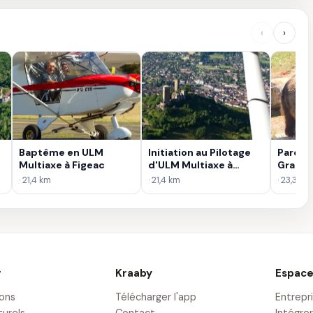
‹
›
Baptême en ULM
Initiation au Pilotage
Parc A
Multiaxe à Figeac
d'ULM Multiaxe à
Grama
Figeac
· 21,4 km
· 21,4 km
· 23,3 km
r
Kraaby
Espace
ions
Télécharger l'app
Entrepr