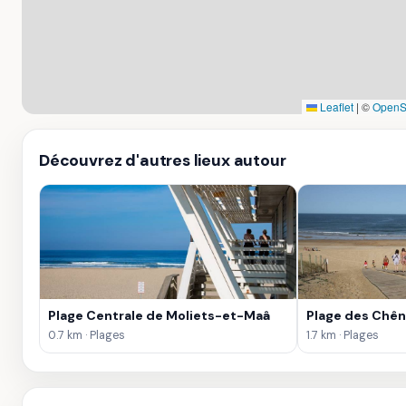
Leaflet
|
©
OpenS
Découvrez d'autres lieux autour
Plage Centrale de Moliets-et-Maâ
Plage des Chê
0.7 km · Plages
1.7 km · Plages