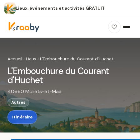
Lieux, événements et activités GRATUIT
×
100 % gratuit
Sans publicité
Sans inscription
L'Embouchure du Courant d'Huchet
Photos, avis, carte et accès : découvrez ce
Accueil
›
Lieux
›
L'Embouchure du Courant d'Huchet
spot dans Kraaby.
L'Embouchure du Courant
Ouvrir dans Kraaby
d'Huchet
40660 Moliets-et-Maa
4,8 / 5
Autres
Itinéraire