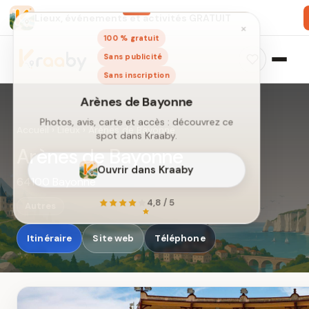
Lieux, événements et activités GRATUIT
×
100 % gratuit
Sans publicité
Sans inscription
Accueil
›
Lieux
›
Arènes de Bayonne
Arènes de Bayonne
64100 Bayonne
Arènes de Bayonne
Photos, avis, carte et accès : découvrez ce
Autres
spot dans Kraaby.
Itinéraire
Site web
Téléphone
Ouvrir dans Kraaby
4,8 / 5