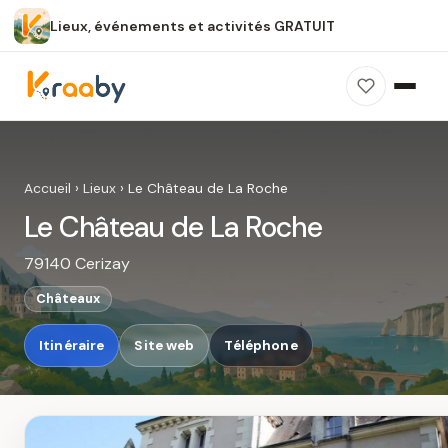
Lieux, événements et activités GRATUIT
×
100 % gratuit
Sans publicité
Sans inscription
Le Château de La Roche
Photos, avis, carte et accès : découvrez ce
Accueil
›
Lieux
›
Le Château de La Roche
spot dans Kraaby.
Le Château de La Roche
Ouvrir dans Kraaby
79140 Cerizay
4,8 / 5
Châteaux
Itinéraire
Site web
Téléphone