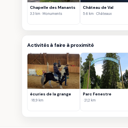
Chapelle des Manants
Château de Val
3.3 km · Monuments
5.6 km · Châteaux
Activités à faire à proximité
écuries de la grange
Parc Fenestre
· 18,9 km
· 21,2 km