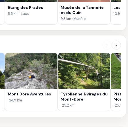
Etang des Prades
Musée de la Tannerie
Les Or
et du Cuir
8.6 km · Lacs
10.9 km ·
9.3 km · Musées
‹
›
Mont Dore Aventures
Tyrolienne à virages du
Piste d
Mont-Dore
Mont-
· 24,9 km
· 25,2 km
· 25,4 km