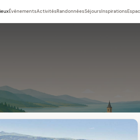
ieux
Événements
Activités
Randonnées
Séjours
Inspirations
Espac