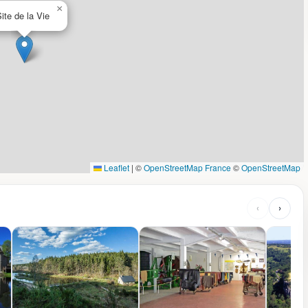
×
ite de la Vie
Leaflet
|
©
OpenStreetMap France
©
OpenStreetMap
‹
›