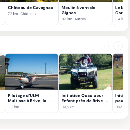
Château de Cavagnac
Moulin à vent de
Le lac
Gignac
Corréz
7.2 km · Châteaux
11.3 km · Autres
11.4 km ·
‹
›
Pilotage d'ULM
Initiation Quad pour
Initiat
Multiaxe à Brive-la-
Enfant près de Brive-
pour E
Gaillarde
la-Gaillarde
Brive-l
· 11,1 km
· 13,3 km
· 13,3 km