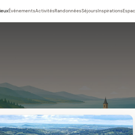
ieux
Événements
Activités
Randonnées
Séjours
Inspirations
Espac