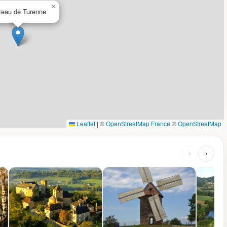
×
teau de Turenne
Leaflet
|
©
OpenStreetMap France
©
OpenStreetMap
‹
›