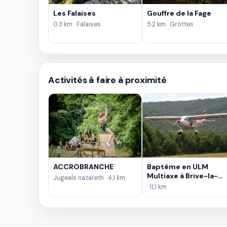
Les Falaises
Gouffre de la Fage
0.3 km · Falaises
5.2 km · Grottes
Activités à faire à proximité
ACCROBRANCHE
Baptême en ULM
Multiaxe à Brive-la-
Jugeals nazareth · 4,1 km
Gaillarde
· 11,1 km