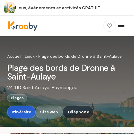
Lieux, événements et activités GRATUIT
×
100 % gratuit
Sans publicité
Sans inscription
Plage des bords de Dronne à Saint-
Aulaye
Accueil
›
Lieux
›
Plage des bords de Dronne à Saint-Aulaye
Photos, avis, carte et accès : découvrez ce
Plage des bords de Dronne à
spot dans Kraaby.
Saint-Aulaye
Ouvrir dans Kraaby
24410 Saint Aulaye-Puymangou
4,8 / 5
Plages
Itinéraire
Site web
Téléphone