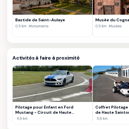
Bastide de Saint-Aulaye
Musée du Cognac
0.5 km · Monuments
0.5 km · Musées
Activités à faire à proximité
Pilotage pour Enfant en Ford
Coffret Pilotage
Mustang - Circuit de Haute
de Haute Sainto
Saintonge
· 11,9 km
· 11,9 km