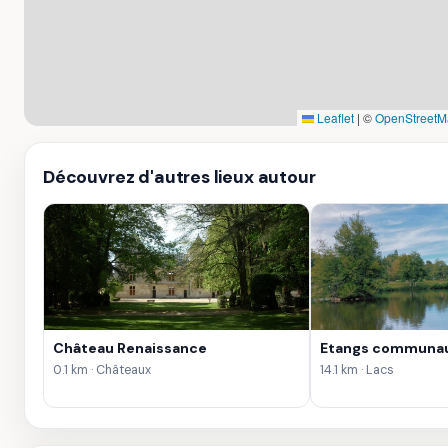
Leaflet
|
©
OpenStreetM
Découvrez d'autres lieux autour
Château Renaissance
Etangs communau
0.1 km · Châteaux
14.1 km · Lacs