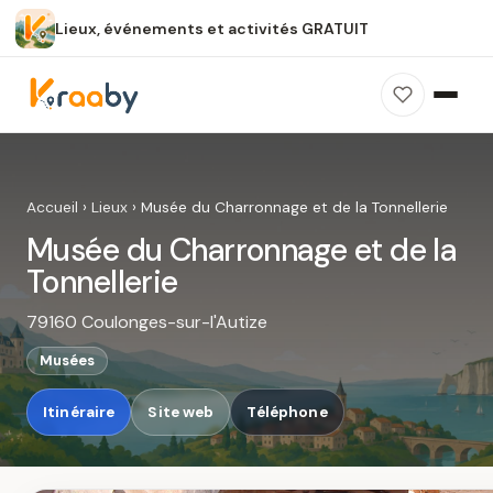
Lieux, événements et activités GRATUIT
×
100 % gratuit
Sans publicité
Sans inscription
Musée du Charronnage et de la
Tonnellerie
Accueil
›
Lieux
›
Musée du Charronnage et de la Tonnellerie
Photos, avis, carte et accès : découvrez ce
Musée du Charronnage et de la
spot dans Kraaby.
Tonnellerie
Ouvrir dans Kraaby
79160 Coulonges-sur-l'Autize
4,8 / 5
Musées
Itinéraire
Site web
Téléphone