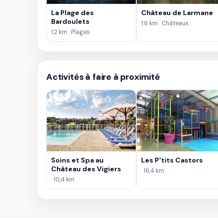
La Plage des
Château de Larmane
Bardoulets
1.6 km · Châteaux
1.2 km · Plages
Activités à faire à proximité
Soins et Spa au
Les P'tits Castors
Château des Vigiers
· 16,4 km
· 10,4 km