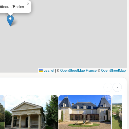
×
âteau L'Enclos
Leaflet
|
©
OpenStreetMap France
©
OpenStreetMap
‹
›