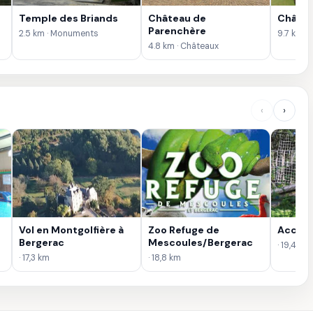
Temple des Briands
Château de
Châtea
Parenchère
2.5 km · Monuments
9.7 km ·
4.8 km · Châteaux
‹
›
Vol en Montgolfière à
Zoo Refuge de
AccroZ
Bergerac
Mescoules/Bergerac
· 19,4 km
· 17,3 km
· 18,8 km