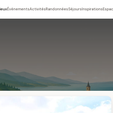
ieux
Événements
Activités
Randonnées
Séjours
Inspirations
Espac