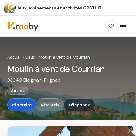
Lieux, événements et activités GRATUIT
×
100 % gratuit
Sans publicité
Sans inscription
Moulin à vent de Courrian
Photos, avis, carte et accès : découvrez ce
Accueil
›
Lieux
›
Moulin à vent de Courrian
spot dans Kraaby.
Moulin à vent de Courrian
Ouvrir dans Kraaby
33340 Blaignan-Prignac
4,8 / 5
Autres
Itinéraire
Site web
Téléphone