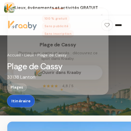
Lieux, événements et activités GRATUIT
×
100 % gratuit
Sans publicité
Sans inscription
Accueil
›
Lieux
›
Plage de Cassy
Plage de Cassy
33138 Lanton
Plage de Cassy
Photos, avis, carte et accès : découvrez ce
Plages
spot dans Kraaby.
Itinéraire
Ouvrir dans Kraaby
4,8 / 5