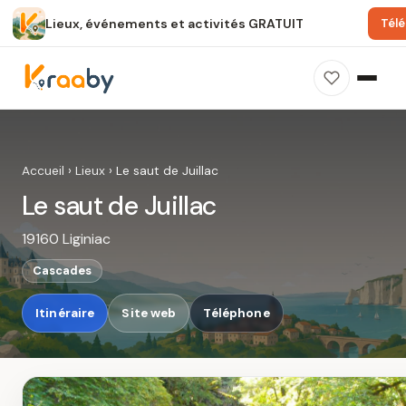
Lieux, événements et activités GRATUIT
Tél
×
100 % gratuit
Sans publicité
Sans inscription
Le saut de Juillac
Photos, avis, carte et accès : découvrez ce
Accueil
›
Lieux
›
Le saut de Juillac
spot dans Kraaby.
Le saut de Juillac
Ouvrir dans Kraaby
19160 Liginiac
4,8 / 5
Cascades
Itinéraire
Site web
Téléphone