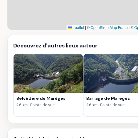
Leaflet
|
©
OpenStreetMap France
©
O
Découvrez d'autres lieux autour
Belvédère de Marèges
Barrage de Marèges
2.6 km · Points de vue
2.6 km · Points de vue