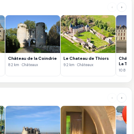
‹
›
Château de la Coindrie
Le Chateau de Thiors
Châtea
La Tré
8.2 km · Châteaux
9.2 km · Châteaux
10.8 km 
‹
›