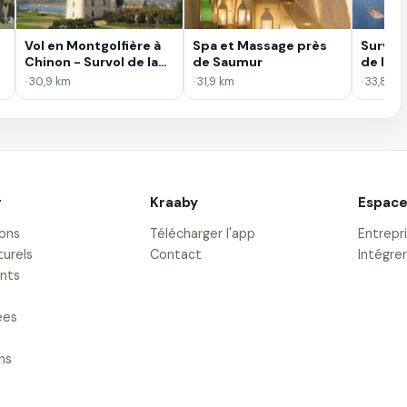
Vol en Montgolfière à
Spa et Massage près
Survol
Chinon - Survol de la
de Saumur
de l'An
Forteresse Royale
Montgo
· 30,9 km
· 31,9 km
· 33,8 km
r
Kraaby
Espace
ions
Télécharger l'app
Entrepr
turels
Contact
Intégrer
nts
ées
ons