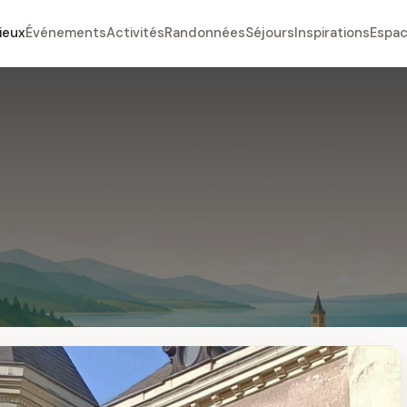
ieux
Événements
Activités
Randonnées
Séjours
Inspirations
Espac