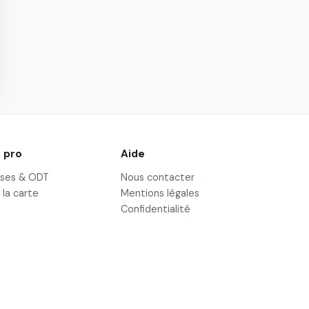
 des Châteaux
Vol en Montgolfière
jou en
près d'Angers - Survol
lfière
des Châteaux
· 33,8 km
 pro
Aide
ises & ODT
Nous contacter
 la carte
Mentions légales
Confidentialité