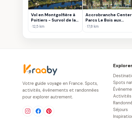
Vol en Montgolfière à
Accrobranche Center
Poitiers - Survol de la
Parcs Le Bois aux
Vienne
Daims
· 12,5 km
· 17,8 km
Explore
Destinat
Spots na
Votre guide voyage en France. Spots,
Événeme
activités, événements et randonnées
Activités
pour explorer autrement.
Randonn
Séjours
Inspirati