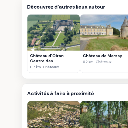
Découvrez d'autres lieux autour
Château d'Oiron -
Château de Marsay
Centre des
6.2 km · Châteaux
Monuments Nationaux
0.7 km · Châteaux
Activités à faire à proximité