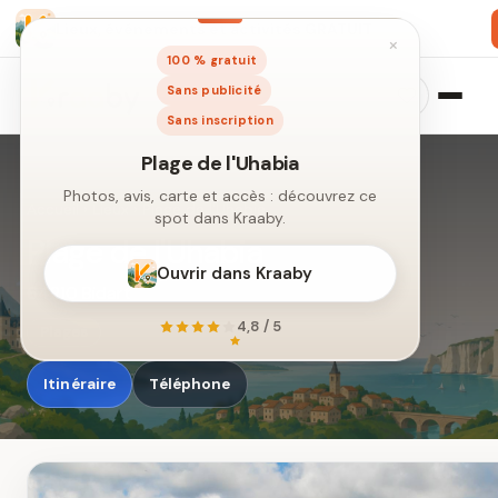
Lieux, événements et activités GRATUIT
×
100 % gratuit
Sans publicité
Sans inscription
Accueil
›
Lieux
›
Plage de l'Uhabia
Plage de l'Uhabia
64210 Bidart
Plage de l'Uhabia
Photos, avis, carte et accès : découvrez ce
Plages
spot dans Kraaby.
Itinéraire
Téléphone
Ouvrir dans Kraaby
4,8 / 5