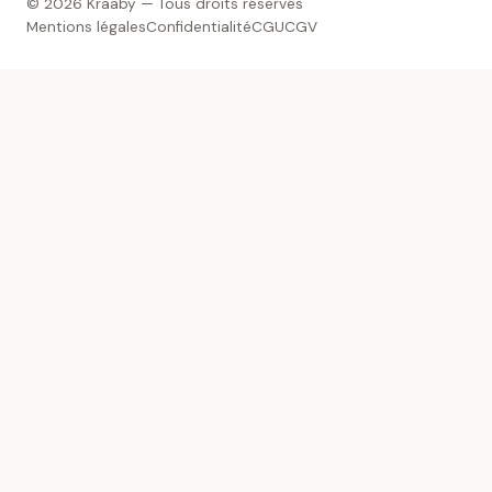
© 2026 Kraaby — Tous droits réservés
Mentions légales
Confidentialité
CGU
CGV