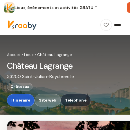
Lieux, événements et activités GRATUIT
×
100 % gratuit
Sans publicité
Sans inscription
Château Lagrange
Photos, avis, carte et accès : découvrez ce
Accueil
›
Lieux
›
Château Lagrange
spot dans Kraaby.
Château Lagrange
Ouvrir dans Kraaby
33250 Saint-Julien-Beychevelle
4,8 / 5
Châteaux
Itinéraire
Site web
Téléphone