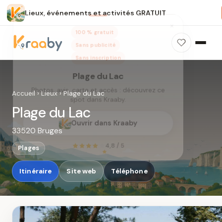
Lieux, événements et activités GRATUIT
×
100 % gratuit
Sans publicité
Sans inscription
Plage du Lac
Photos, avis, carte et accès : découvrez ce
Accueil
›
Lieux
›
Plage du Lac
spot dans Kraaby.
Plage du Lac
Ouvrir dans Kraaby
33520 Bruges
4,8 / 5
Plages
Itinéraire
Site web
Téléphone