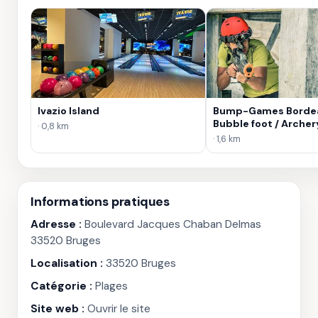
Ivazio Island
Bump-Games Bordea
Bubble foot / Archery
· 0,8 km
Laser Game
· 1,6 km
Informations pratiques
Adresse :
Boulevard Jacques Chaban Delmas
33520 Bruges
Localisation :
33520 Bruges
Catégorie :
Plages
Site web :
Ouvrir le site