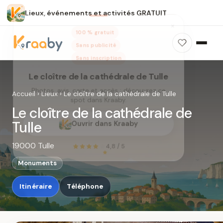
Lieux, événements et activités GRATUIT
×
100 % gratuit
Sans publicité
Sans inscription
Le cloître de la cathédrale de Tulle
Photos, avis, carte et accès : découvrez ce
Accueil
›
Lieux
›
Le cloître de la cathédrale de Tulle
spot dans Kraaby.
Le cloître de la cathédrale de
Ouvrir dans Kraaby
Tulle
19000 Tulle
4,8 / 5
Monuments
Itinéraire
Téléphone