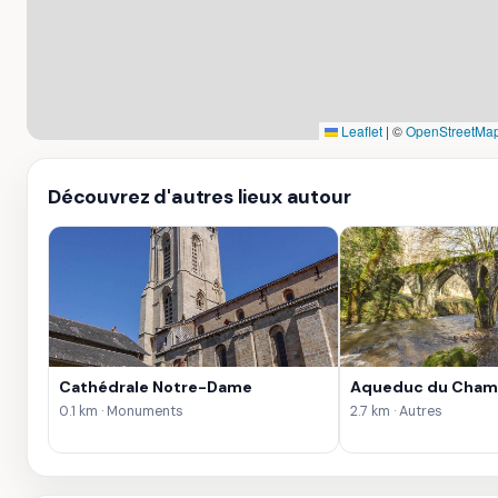
Leaflet
|
©
OpenStreetMap
Découvrez d'autres lieux autour
Cathédrale Notre-Dame
Aqueduc du Cha
0.1 km · Monuments
2.7 km · Autres