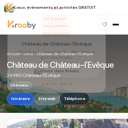
Lieux, événements et activités GRATUIT
×
100 % gratuit
Sans publicité
Sans inscription
Château de Château-l'Evêque
Photos, avis, carte et accès : découvrez ce
Accueil
›
Lieux
›
Château de Château-l'Evêque
spot dans Kraaby.
Château de Château-l'Evêque
Ouvrir dans Kraaby
24460 Château-l'Évêque
4,8 / 5
Châteaux
Itinéraire
Site web
Téléphone