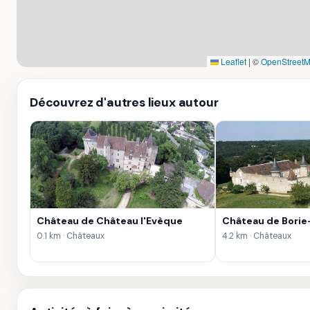
Leaflet
|
©
OpenStreetM
Découvrez d'autres lieux autour
Château de Château l'Evèque
Château de Borie
0.1 km · Châteaux
4.2 km · Châteaux