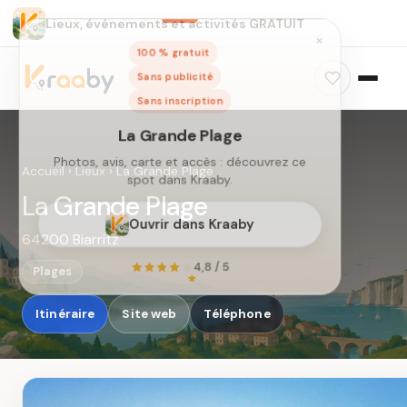
Lieux, événements et activités GRATUIT
×
100 % gratuit
Sans publicité
Sans inscription
Accueil
›
Lieux
›
La Grande Plage
La Grande Plage
64200 Biarritz
La Grande Plage
Photos, avis, carte et accès : découvrez ce
Plages
spot dans Kraaby.
Itinéraire
Site web
Téléphone
Ouvrir dans Kraaby
4,8 / 5